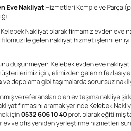
en Eve Nakliyat
Hizmetleri Komple ve Parça (p
ığı
| Kelebek Nakliyat olarak firmamız evden eve na
omuz ile gelen nakliyat hizmet işlerini en iyi a
duğunu düşünmeyen, Kelebek evden eve nakliyat
üşterilerimiz için, elimizden gelenin fazlasıyla
a
ve depolama gibi taşımalarda sorunsuz nakliy
nmış ve referansları olan ev taşıma nakliye şirk
kliyat firmasını aramak yerinde Kelebek Nakliyat
mek için
0532 606 10 40
prof. olarak eğitilmiş 
ir ev ve ofis yeniden yerleştirme hizmetleri s