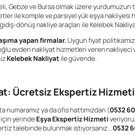
eli, Gebze ve Bursa olmak üzere yurdumuzun tü
ler ile komple ve parsiyel yük eşya nakliyesi h
 gidiş-dönüş nakliye araçları ile Kelebek Nakli
aşıma yapan firmalar.
Uygun fiyat politikamız
ğlu evden nakliyat hizmetleri veren nakliyeci v
niz
Kelebek Nakliyat
ile güvende.
t: Ücretsiz Ekspertiz Hizmeti
a numaramız ya da ofis hattımızdan (
0532 60
için yerinde
Eşya Ekspertiz Hizmeti
veriyoru
pertiz talebinde bulunmak istiyorsanız…
0532 6