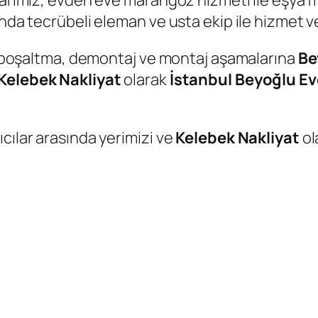
alarımız, evden eve marangoz hizmeti ile eşy
anda tecrübeli eleman ve usta ekip ile hizmet 
me, boşaltma, demontaj ve montaj aşamalarına
Be
Kelebek Nakliyat
olarak
İstanbul Beyoğlu Ev
cılar arasında yerimizi ve
Kelebek Nakliyat
ol