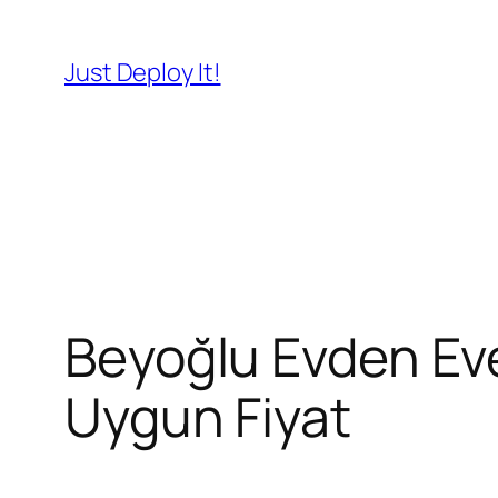
İçeriğe
geç
Just Deploy It!
Beyoğlu Evden Eve
Uygun Fiyat