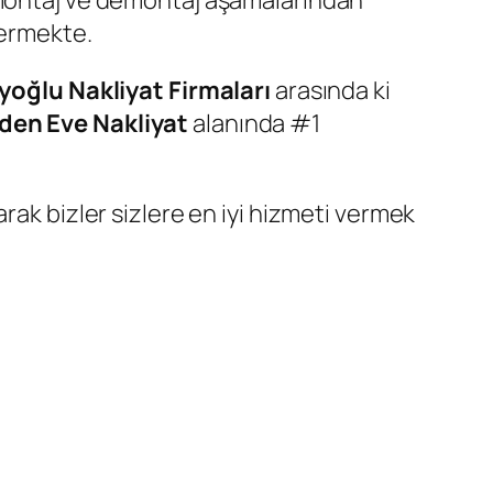
a montaj ve demontaj aşamalarından
vermekte.
yoğlu Nakliyat Firmaları
arasında ki
den Eve Nakliyat
alanında #1
arak bizler sizlere en iyi hizmeti vermek