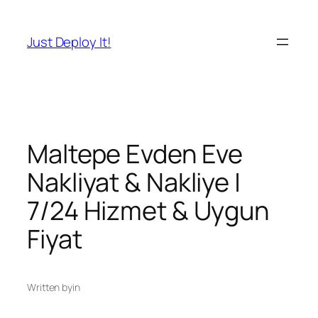
İçeriğe
geç
Just Deploy It!
Maltepe Evden Eve
Nakliyat & Nakliye |
7/24 Hizmet & Uygun
Fiyat
Written by
in