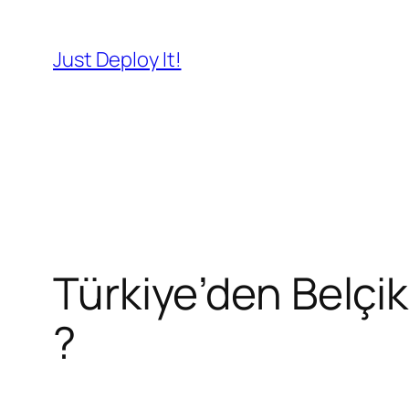
İçeriğe
geç
Just Deploy It!
Türkiye’den Belçik
?