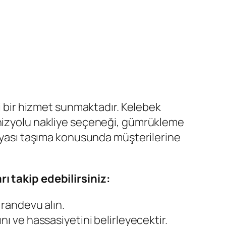
li bir hizmet sunmaktadır. Kelebek
enizyolu nakliye seçeneği, gümrükleme
eşyası taşıma konusunda müşterilerine
ı takip edebilirsiniz:
r randevu alın.
ını ve hassasiyetini belirleyecektir.