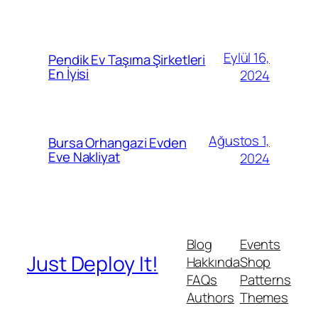
Eylül 16,
Pendik Ev Taşıma Şirketleri
En İyisi
2024
Ağustos 1,
Bursa Orhangazi Evden
Eve Nakliyat
2024
Blog
Events
Just Deploy It!
Hakkında
Shop
FAQs
Patterns
Authors
Themes