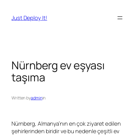
İçeriğe
geç
Just Deploy It!
Nürnberg ev eşyası
taşıma
Written by
admin
in
Nürnberg, Almanya’nın en çok ziyaret edilen
şehirlerinden biridir ve bu nedenle çeşitli ev