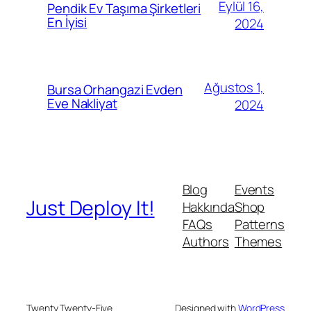
Eylül 16,
Pendik Ev Taşıma Şirketleri
En İyisi
2024
Ağustos 1,
Bursa Orhangazi Evden
Eve Nakliyat
2024
Blog
Events
Just Deploy It!
Hakkında
Shop
FAQs
Patterns
Authors
Themes
Twenty Twenty-Five
Designed with
WordPress