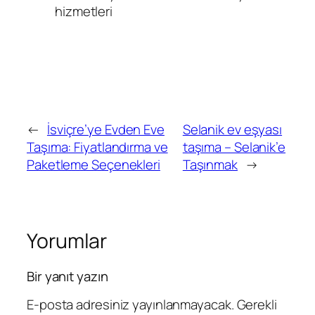
hizmetleri
←
İsviçre’ye Evden Eve
Selanik ev eşyası
Taşıma: Fiyatlandırma ve
taşıma – Selanik’e
Paketleme Seçenekleri
Taşınmak
→
Yorumlar
Bir yanıt yazın
E-posta adresiniz yayınlanmayacak.
Gerekli