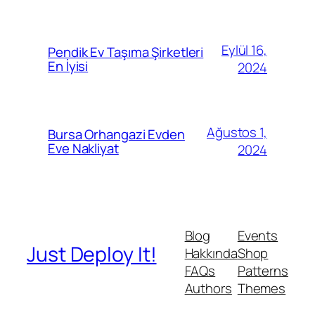
Eylül 16,
Pendik Ev Taşıma Şirketleri
En İyisi
2024
Ağustos 1,
Bursa Orhangazi Evden
Eve Nakliyat
2024
Blog
Events
Just Deploy It!
Hakkında
Shop
FAQs
Patterns
Authors
Themes