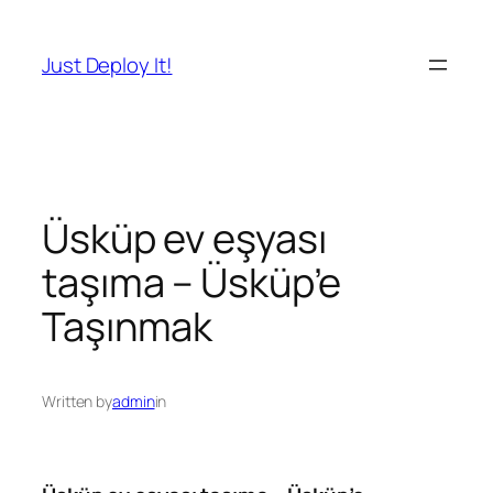
İçeriğe
geç
Just Deploy It!
Üsküp ev eşyası
taşıma – Üsküp’e
Taşınmak
Written by
admin
in