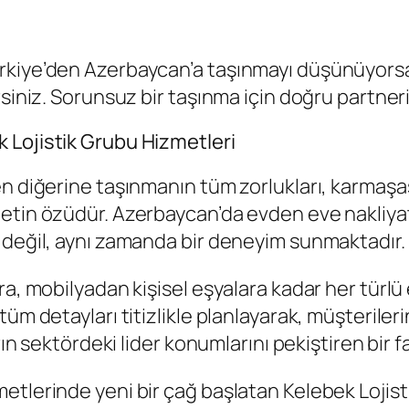
kiye’den Azerbaycan’a taşınmayı düşünüyorsanız
rsiniz. Sorunsuz bir taşınma için doğru partner
 Lojistik Grubu Hizmetleri
n diğerine taşınmanın tüm zorlukları, karmaşas
etin özüdür. Azerbaycan’da evden eve nakliya
 değil, aynı zamanda bir deneyim sunmaktadır.
a, mobilyadan kişisel eşyalara kadar her türlü e
tüm detayları titizlikle planlayarak, müşterile
rın sektördeki lider konumlarını pekiştiren bir f
etlerinde yeni bir çağ başlatan Kelebek Lojis