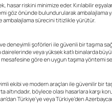
 hasar riskini minimize eder. Kırılabilir eşyalar
emi göz önünde bulundurularak ambalajlama yap
e ambalajlama sürecini titizlikle yürütür.
ve deneyimli şoförleri ile güvenli bir taşıma sağ
airelerinde veya yüksek katlı binalarda büyük 
a mesafesine göre en uygun taşıma yöntemi seç
imli ekibi ve modern araçları ile güvenilir bir t
orta altındadır, böylece olası hasarlara karşı k
an’dan Türkiye’ye veya Türkiye’den Azerbayca