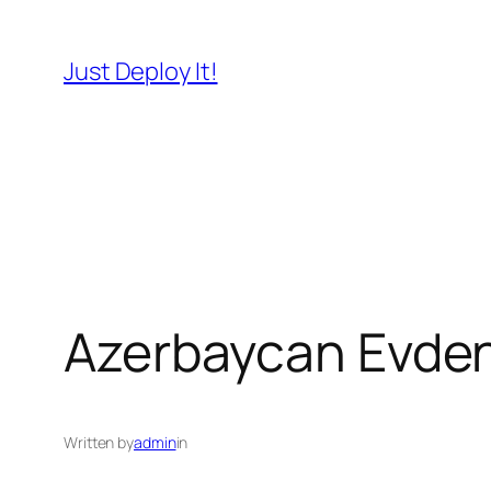
İçeriğe
geç
Just Deploy It!
Azerbaycan Evden
Written by
admin
in