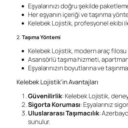
Eşyalarınızı doğru şekilde paketlemek,
Her eşyanın içeriği ve taşınma yönt
Kelebek Lojistik, profesyonel ekibi il
2.
Taşıma Yöntemi
Kelebek Lojistik, modern araç filosu 
Asansörlü taşıma hizmeti, apartman d
Eşyalarınızın boyutlarına ve taşınm
Kelebek Lojistik’in Avantajları
Güvenilirlik
: Kelebek Lojistik, deney
Sigorta Koruması
: Eşyalarınız sig
Uluslararası Taşımacılık
: Azerbayc
sunulur.