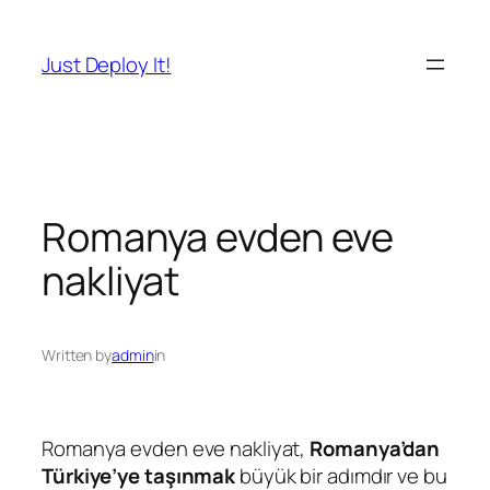
İçeriğe
geç
Just Deploy It!
Romanya evden eve
nakliyat
Written by
admin
in
Romanya evden eve nakliyat,
Romanya’dan
Türkiye’ye taşınmak
büyük bir adımdır ve bu