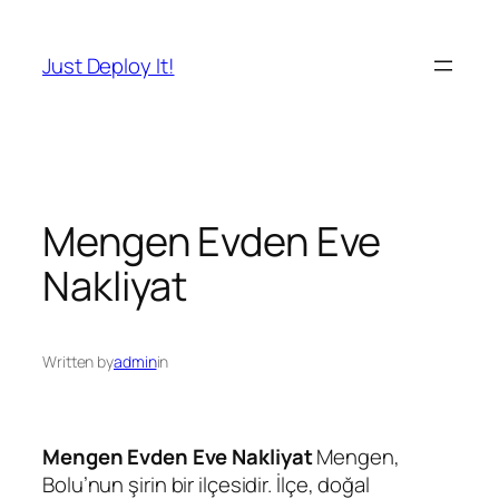
İçeriğe
geç
Just Deploy It!
Mengen Evden Eve
Nakliyat
Written by
admin
in
Mengen Evden Eve Nakliyat
Mengen,
Bolu’nun şirin bir ilçesidir. İlçe, doğal