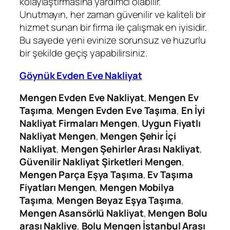
kolaylaştırmasına yardımcı olabilir.
Unutmayın, her zaman güvenilir ve kaliteli bir
hizmet sunan bir firma ile çalışmak en iyisidir.
Bu sayede yeni evinize sorunsuz ve huzurlu
bir şekilde geçiş yapabilirsiniz.
Göynük Evden Eve Nakliyat
Mengen Evden Eve Nakliyat
,
Mengen Ev
Taşıma
,
Mengen Evden Eve Taşıma
,
En İyi
Nakliyat Firmaları Mengen
,
Uygun Fiyatlı
Nakliyat Mengen
,
Mengen Şehir İçi
Nakliyat
,
Mengen Şehirler Arası Nakliyat
,
Güvenilir Nakliyat Şirketleri Mengen
,
Mengen Parça Eşya Taşıma
,
Ev Taşıma
Fiyatları Mengen
,
Mengen Mobilya
Taşıma
,
Mengen Beyaz Eşya Taşıma
,
Mengen Asansörlü Nakliyat
,
Mengen Bolu
arası Nakliye
,
Bolu Mengen İstanbul Arası