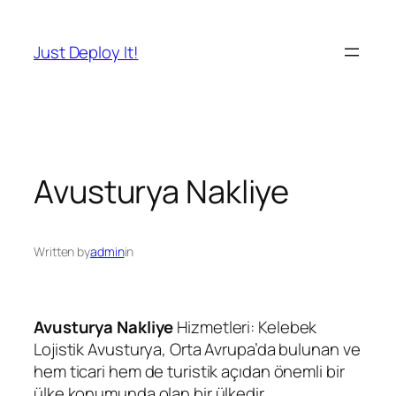
İçeriğe
geç
Just Deploy It!
Avusturya Nakliye
Written by
admin
in
Avusturya Nakliye
Hizmetleri: Kelebek
Lojistik Avusturya, Orta Avrupa’da bulunan ve
hem ticari hem de turistik açıdan önemli bir
ülke konumunda olan bir ülkedir.