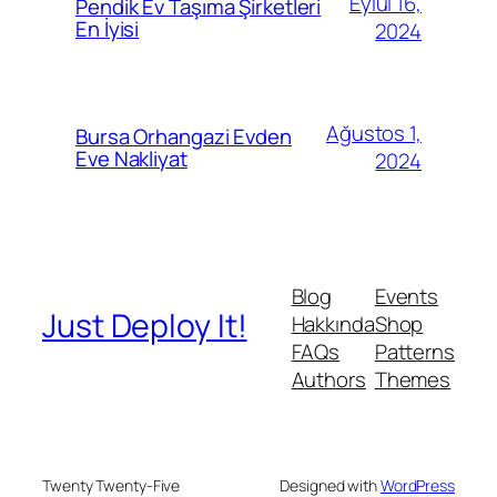
Eylül 16,
Pendik Ev Taşıma Şirketleri
En İyisi
2024
Ağustos 1,
Bursa Orhangazi Evden
Eve Nakliyat
2024
Blog
Events
Just Deploy It!
Hakkında
Shop
FAQs
Patterns
Authors
Themes
Twenty Twenty-Five
Designed with
WordPress