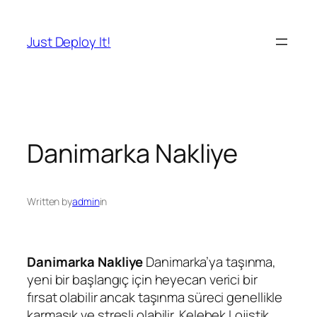
İçeriğe
geç
Just Deploy It!
Danimarka Nakliye
Written by
admin
in
Danimarka Nakliye
Danimarka’ya taşınma,
yeni bir başlangıç için heyecan verici bir
fırsat olabilir ancak taşınma süreci genellikle
karmaşık ve stresli olabilir. Kelebek Lojistik